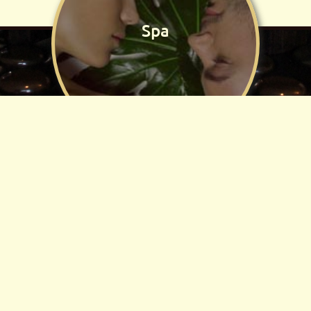
Spa
Косметология
лица