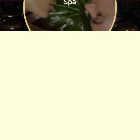
Spa
Косметология
лица